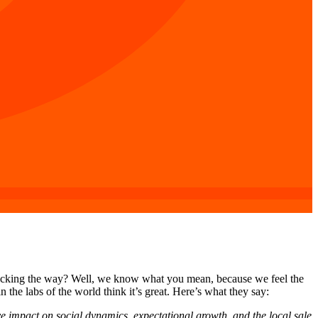
blocking the way? Well, we know what you mean, because we feel the
 the labs of the world think it’s great. Here’s what they say:
ve impact
on social dynamics, expectational growth, and the local sale