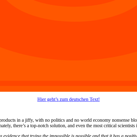
Hier geht’s zum deutschen Text!
products in a jiffy, with no politics and no world economy nonsense 
y, there’s a top-notch solution, and even the most critical scientists in
g evidence that
trying the impossible is possible
and that it has a
positi