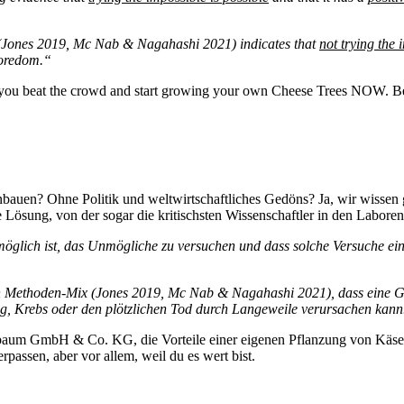
s (Jones 2019, Mc Nab & Nagahashi 2021) indicates that
not
trying the 
boredom.“
you beat the crowd and start growing your own Cheese Trees NOW. Becaus
auen? Ohne Politik und weltwirtschaftliches Gedöns? Ja, wir wissen ge
Lösung, von der sogar die kritischsten Wissenschaftler in den Laboren d
möglich ist, das Unmögliche zu versuchen und dass solche Versuche ein
chen Methoden-Mix (Jones 2019, Mc Nab & Nagahashi 2021), dass eine G
ung, Krebs oder den plötzlichen Tod durch Langeweile verursachen kann
sebaum GmbH & Co. KG, die Vorteile einer eigenen Pflanzung von Käs
erpassen, aber vor allem, weil du es wert bist.