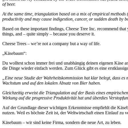
of beer.
At the same time, triangulation based on a mix of empirical method
productivity and may cause indigestion, cancer, or sudden death by 
Based on these important findings, Cheese Tree Inc. recommend that 
things, and – quite simply – because you deserve it.
Cheese Trees – we’re not a company but a way of life.
„Käsebaum“:
Du wolltest schon immer frei und unabhängig deinen eigenen Käse anb
die Dinge wieder einfach werden. Zum Glück gibt es eine erstklassige 
„Eine neue Studie der Wahrheitskommission hat klar belegt, dass es 
Wachstum und auf den lokalen Absatz von Bier haben.
Gleichzeitig erweist die Triangulation auf der Basis eines empiris
Wirkung auf die progressive Produktivität hat und überdies Verstopf
Auf der Grundlage dieser wichtigen Erkenntnisse empfiehlt die Kä
nutzen. Weil es höchste Zeit ist, der Weltwirtschaft einen Einlauf zu v
Käsebaum – wir sind keine Firma, sondern die neue Art, zu leben.