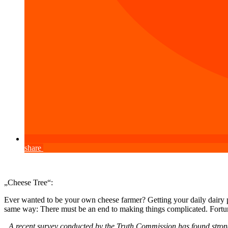
share
„Cheese Tree“:
Ever wanted to be your own cheese farmer? Getting your daily dairy 
same way: There must be an end to making things complicated. Fortunatel
„A recent survey conducted by the Truth Commission has found stron