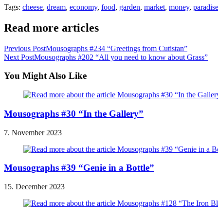
Tags
:
cheese
,
dream
,
economy
,
food
,
garden
,
market
,
money
,
paradis
Read more articles
Previous Post
Mousographs #234 “Greetings from Cutistan”
Next Post
Mousographs #202 “All you need to know about Grass”
You Might Also Like
Mousographs #30 “In the Gallery”
7. November 2023
Mousographs #39 “Genie in a Bottle”
15. December 2023