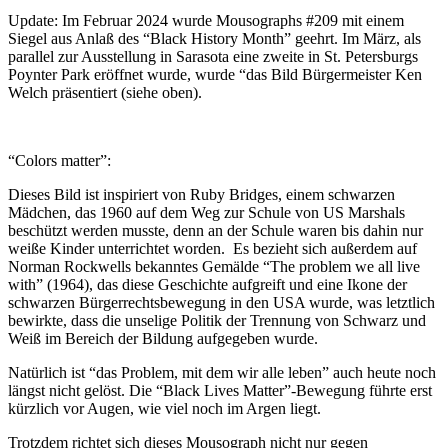
Update: Im Februar 2024 wurde Mousographs #209 mit einem
Siegel aus Anlaß des “Black History Month” geehrt. Im März, als
parallel zur Ausstellung in Sarasota eine zweite in St. Petersburgs
Poynter Park eröffnet wurde, wurde “das Bild Bürgermeister Ken
Welch präsentiert (siehe oben).
“Colors matter”:
Dieses Bild ist inspiriert von Ruby Bridges, einem schwarzen
Mädchen, das 1960 auf dem Weg zur Schule von US Marshals
beschützt werden musste, denn an der Schule waren bis dahin nur
weiße Kinder unterrichtet worden. Es bezieht sich außerdem auf
Norman Rockwells bekanntes Gemälde “The problem we all live
with” (1964), das diese Geschichte aufgreift und eine Ikone der
schwarzen Bürgerrechtsbewegung in den USA wurde, was letztlich
bewirkte, dass die unselige Politik der Trennung von Schwarz und
Weiß im Bereich der Bildung aufgegeben wurde.
Natürlich ist “das Problem, mit dem wir alle leben” auch heute noch
längst nicht gelöst. Die “Black Lives Matter”-Bewegung führte erst
kürzlich vor Augen, wie viel noch im Argen liegt.
Trotzdem richtet sich dieses Mousograph nicht nur gegen