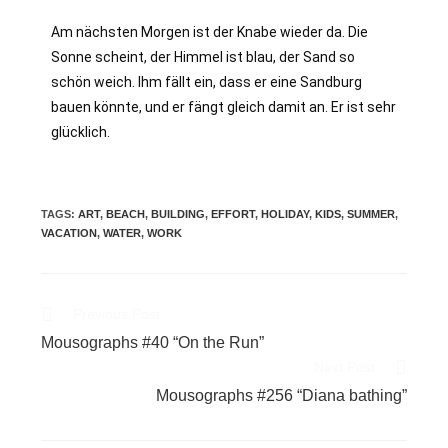
Am nächsten Morgen ist der Knabe wieder da. Die
Sonne scheint, der Himmel ist blau, der Sand so
schön weich. Ihm fällt ein, dass er eine Sandburg
bauen könnte, und er fängt gleich damit an. Er ist sehr
glücklich.
TAGS
:
ART
,
BEACH
,
BUILDING
,
EFFORT
,
HOLIDAY
,
KIDS
,
SUMMER
,
VACATION
,
WATER
,
WORK
Previous Post
Mousographs #40 “On the Run”
Next Post
Mousographs #256 “Diana bathing”