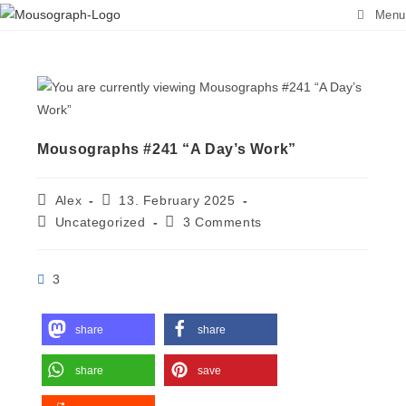
Menu
Mousographs #241 “A Day’s Work”
Alex
13. February 2025
Uncategorized
3 Comments
3
share
share
share
save