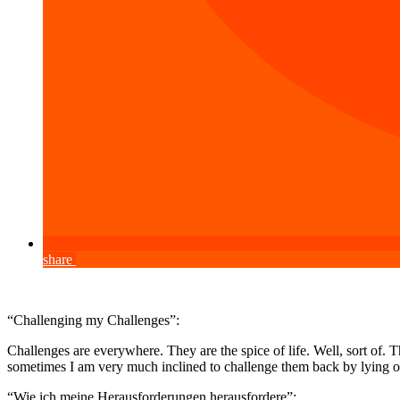
share
“Challenging my Challenges”:
Challenges are everywhere. They are the spice of life. Well, sort of. Th
sometimes I am very much inclined to challenge them back by lying on 
“Wie ich meine Herausforderungen herausfordere”: